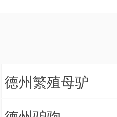
德州繁殖母驴
德州驴驹