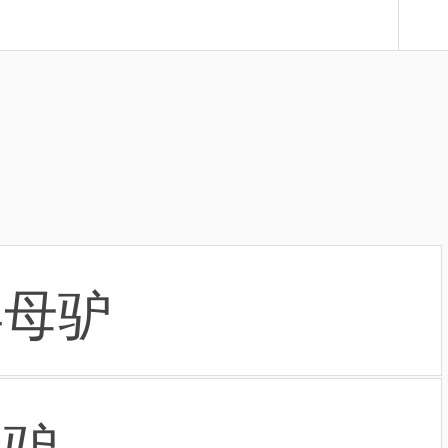
孕母驴
肥驴